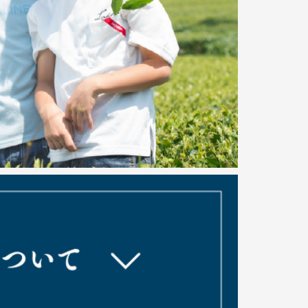
だきました。ありがとうございました。
からご購入いただけます。→
https://www.yame-
イナビおすすめナビ」にて牛島製茶 楽天市場店、
て販売しているオンライン限定販売商品「八女茶100
いただきました。ありがとうございます。
usume.mynavi.jp/articles/2454/
IA HOTEL八女福島 商家町 様から八女茶工場見
いただきました。
jp/tour/202404.28422
皆様に、八女茶への思い、八女茶カフェについて取
りがとうございます。
センター（JFOODO）
」（TOJ）というJFOODOが運営するウェブサイトにて公
記事に 牛島製茶の八女本玉露「定庵ゆうが」が掲