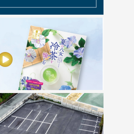
.go.jp/en/feature/detail/702.html
下部に掲載
にも掲載されることとなりました。
八女茶の茶そば」
番組「ロクいち！福岡」
」で紹介されました★
p/item/tea027/
動画をモトムット様に作成いただきました。
ョンはこちらからご覧いただけます。
「やすらぎ香る人」
_ohevug?si=qDgwUSQSs_flM605
ネルでもショート動画で公開しております。
。