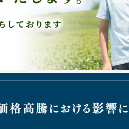
間となります。
じ茶スイーツをご紹介いた
、夏限定の夏玉露など、期間
八女玉露ほうじ茶はこちら
お見舞いにぜひご利用くださ
tea.jp/item/houji003/
株式会社マイナビ様の「マ
Yahoo店 、アマゾンに
ｇ2本セット」を紹介して
４日間、各店舗にて「夏の感謝
詳細はこちら→
https://os
ント、お買い得な商品を揃え
八女市内にあるNIPPON
学のご案内記事を掲載して
https://fukuoka-leapup.
ェは無休で営業しておりました
八女学院高等学校新聞部の
いただくこととなりました。
材していただきました。
新聞記事にしていただきあ
日本食品海外プロモーション
「Taste of Japan
開している日本茶に関する