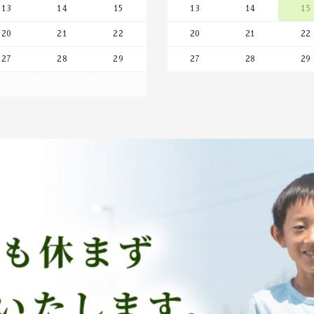
りがとうございました。
13
14
15
13
14
15
関東エリア内での放送でご
20
21
22
20
21
22
し配信でご覧いただけるか
提供しております、 以下のカフ
27
28
29
27
28
29
10月28日（火）にFBS
止いたします。
いただきました。ありがと
またその際に、ご来店され
茶）」「浅炒り玉露ほうじ
詳細はこちら
→
https://news.yahoo.co
『ふくおか経済 2025年
て＞
した。
0円以上とご購入価格によって３
ありがとうございます。15
月よりご購入金額ごとの配送
Amebaチョイス様に当店
ーパック」を掲載していた
しくお願い申し上げます。
詳しくはこちらから →
http
wear/#x7n08ruw
10月21日（月）「ももち