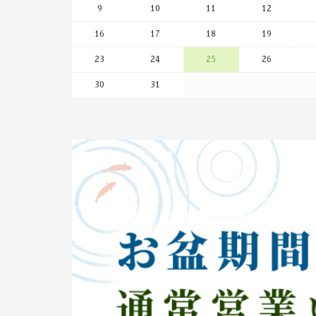
9
10
11
12
▶︎詳細のご確認、ご予約フォームはこちらから
16
17
18
19
2026/07/24
筑後けやき通り店の和café Leaf Heartでご
23
24
25
26
ェメニューを7月25日(土)～8月31日(月)の間休
30
31
・白玉クリームぜんざい
・クリーム白玉
・濃茶パンケーキ
・恋濃茶パンケーキ
2026/06/30
＜2026年7月1日よりご注文分の配送料変更につい
今まで、5,400円未満、10,800円未満、10,80
段階の配送料を頂戴しておりましたが、2026年7
料を改定させていただくこととなりました。
誠に恐縮ではございますが何卒ご理解のほどよろ
▶︎詳しくはこちら
2026/06/30