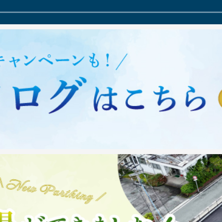
茶ブームの影響により現在八
載されました。
陥っております。さらに中東
https://japan-food.jetro
価格上昇により原価を押し上
※牛島製茶の情報は記事の
ましたが現状価格でのご提供
また雑誌「Pen」の電子版
せていただくこととなりまし
https://pen-online.com
は誠に心苦しいことではござ
当店で販売しております「
げます。
★2024年1月10日NHK
NHK「ニュース845福岡
https://www.yame-tea.j
が、星野抹茶（20ｇ缶）のカ
この度、当店の求人・採用
違っております。
当店の求人動画フルバージ
合わなかったため）
■モトムット採用ムービー
ん。2026年の新茶缶は、
https://youtu.be/4j3C
─────────────
当店のYoutubeチャン
→正単価：2,700円/缶
こちらもぜひご覧ください