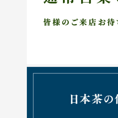
2026年7月1日～8月31日まで、夏のカタログ期
暑い夏でもお茶でさっぱり涼んでいただける冷茶
限定商品もご準備しております。お中元に、暑中
い。
▶︎カタログはこちら
2026/06/30
2026年7月17日（金）～7月20日（月/祝）の
祭」店舗イベントを実施いたします。お得なポイ
てご来店をお待ちしております！
▶︎詳細はこちら
2026/06/29
和café Leaf Heart では、7月・8月のカフ
が、2026年より7月・8月に定休日を設けさせて
詳しくはカフェページよりご参照ください。
▶︎カフェページ
2026/06/29
＜2026年7月1日より商品値上げについて＞