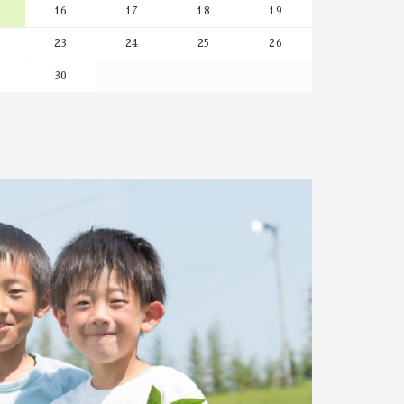
16
17
18
19
ざいましたので、ご興味がおありのお客様には見逃
23
24
25
26
もしれません。
30
福岡放送、めんたいワイド様より八女茶について取材
うございました。
たイギリスの茶バイヤー様に「白の大福茶（白
茶」をご購入いただきました。
.jp/articles/959085924f152431e556fc89e31f688ea732b39f
7月』様に弊社代表牛島啓太を取材をしていただきま
2ページに掲載していただいてます。
の九州産原料限定のノンカフェイン茶「野乃茶ティ
だきました。
s://choice.ameba.jp/recovery-
浜ストア」様に当店の八女玉露ほうじ茶と八女ほう