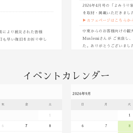
2026年4月号の「よみうり家
を取材・掲載いただきまし
▶︎カフェページはこちらか
中東からのお客様向けの観光
地震により被災された皆様
Muslemiさんが ご来
日も早い復旧をお祈り申し
た。ありがとうございまし
Instagram：
https://www
集荷・配達を停止しており、
シティ情報フクオカ 202
じております。今後の被害
材掲載していただきました
イベントカレンダー
る場合がございます。ご理
「心や体が元気になる旅」をテ
を取材いただきました。あ
2026年9月
経営情報誌「 I・B（Busines
が高温になるため、お客様・
木
金
土
日
月
火
寄稿した記事「茶産業を揺
しております。
の転換点」が掲載されまし
1
1
も準備しておりますので、ご
。
日本テレビ、news eve
6
7
8
6
7
8
開いたします。