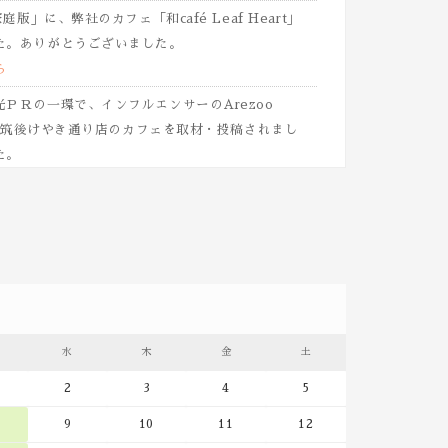
庭版」に、弊社のカフェ「和café Leaf Heart」
た。ありがとうございました。
ら
ＰＲの一環で、インフルエンサーのArezoo
店し、筑後けやき通り店のカフェを取材・投稿されまし
た。
.instagram.com/p/DVVe3GijAwC/
6年2月号に、弊社の「八女茶工場見学」について取
。ありがとうございます。
ーマにした au short動画で八女茶の工場見学
りがとうございました。
s Information Bank」No,3083 に、弊社社長が
水
木
金
土
るがす国内低迷と海外特需 八女茶に見る日本茶業
た。
2
3
4
5
ry. 様より八女抹茶について取材いただきました。あ
9
10
11
12