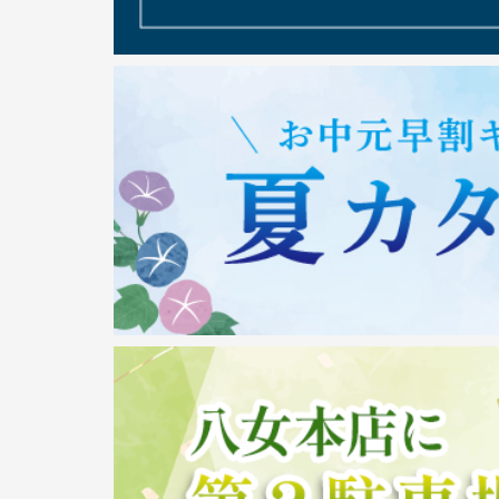
以前よりご案内をしておりましたが、昨今の日本
女をはじめとする茶産地では慢性的な茶葉不足に
問題における燃料費高騰に由来する燃料や資材の
げている状況が続いております。
弊社でも価格を維持できるよう努力をしてまいり
が難しい状況となり、このたび商品の値上げをさ
た。弊社のお茶をご愛飲くださっているお客様に
いますが、何卒ご理解いただきたくお願い申し上
2026/06/29
＜星野抹茶缶の価格変更について＞
2026年7月1日より開始される夏のカタログです
タログ記載の金額と実際に販売されている価格が
（価格変更が、カタログ印刷のタイミングに間に
お客様にはご迷惑をおかけし大変申し訳ございませ
正しくは以下の販売単価となります。
──────────────────────
・星野抹茶 「星授」 カタログ掲載：2,160円/缶 