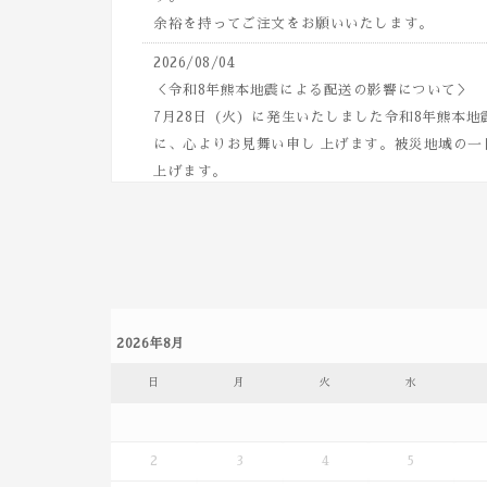
余裕を持ってご注文をお願いいたします。
2026/08/04
＜令和8年熊本地震による配送の影響について＞
7月28日（火）に発生いたしました令和8年熊本
に、心よりお見舞い申し 上げます。被災地域の一
上げます。
※この地震の影響により、熊本県全域では荷物の
九州地方を中心にご 注文商品のお届けに遅れが生
状況や交通規制などにより、対象地域が変 更とな
解の程、よろしくお願いいたします。
2026年8月
2026/08/04
夏季期間（6月21日～9月30日まで）は工場内外
日
月
火
水
スタッフの体調面を考 慮し工場見学の予約を休止
夏季期間は、店内完結型の八女茶飲み比べコース
希望のお客様はお電 話・メールにてご予約下さい
2
3
4
5
通常の工場見学は、10月1日から平日催行にて再